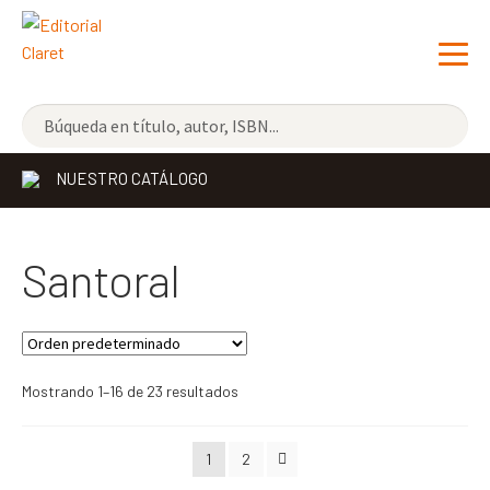
NOVEDADES
NUESTRO CATÁLOGO
LOS MÁS VENDIDOS
EDITORIAL
Exp
Santoral
el
LIBRERÍA CLARET
me
CONTACTO
hijo
Mostrando 1–16 de 23 resultados
ESPAÑOL
1
2