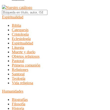
Nuestro catálogo
Espiritualidad
Biblia
Catequesis
Cristología
Eclesiología
Espiritualidad
Liturgia
Muerte y duelo
Objetos religiosos
Pastoral
Primera comunión
Religiones
Santoral
Teología
Vida religiosa
Humanidades
Biografías
Filosofía
Historia