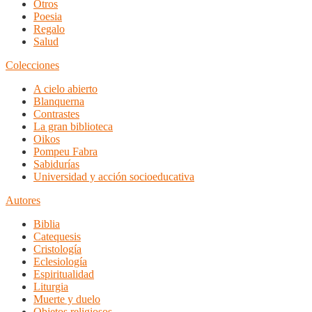
Otros
Poesia
Regalo
Salud
Colecciones
A cielo abierto
Blanquerna
Contrastes
La gran biblioteca
Oikos
Pompeu Fabra
Sabidurías
Universidad y acción socioeducativa
Autores
Biblia
Catequesis
Cristología
Eclesiología
Espiritualidad
Liturgia
Muerte y duelo
Objetos religiosos