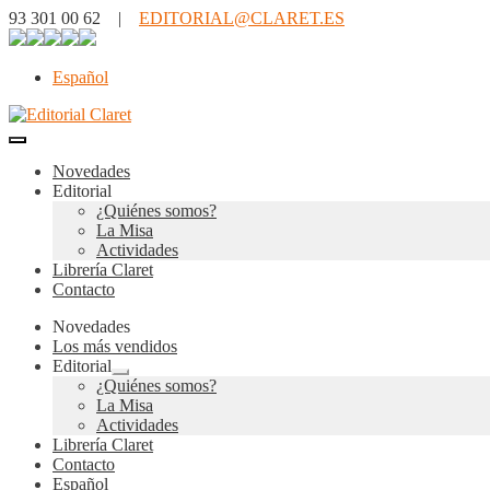
93 301 00 62 |
EDITORIAL@CLARET.ES
Español
Novedades
Editorial
¿Quiénes somos?
La Misa
Actividades
Librería Claret
Contacto
Novedades
Los más vendidos
Editorial
Expandir
¿Quiénes somos?
el
La Misa
menú
Actividades
hijo
Librería Claret
Contacto
Español