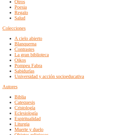
Otros
Poesia
Regalo
Salud
Colecciones
A cielo abierto
Blanquerna
Contrastes
La gran biblioteca
Oikos
Pompeu Fabra
Sabidurías
Universidad y acción socioeducativa
Autores
Biblia
Catequesis
Cristología
Eclesiología
Espiritualidad
Liturgia
Muerte y duelo
Objetos religiosos