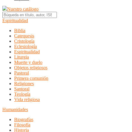
Nuestro catálogo
Espiritualidad
Biblia
Catequesis
Cristología
Eclesiología
Espiritualidad
Liturgia
Muerte y duelo
Objetos religiosos
Pastoral
Primera comunión
Religiones
Santoral
Teología
Vida religiosa
Humanidades
Biografías
Filosofía
Historia