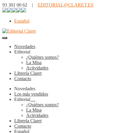
93 301 00 62 |
EDITORIAL@CLARET.ES
Español
Novedades
Editorial
¿Quiénes somos?
La Misa
Actividades
Librería Claret
Contacto
Novedades
Los más vendidos
Editorial
Expandir
¿Quiénes somos?
el
La Misa
menú
Actividades
hijo
Librería Claret
Contacto
Español