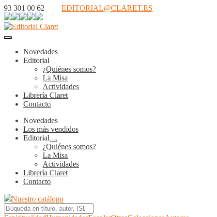
93 301 00 62 |
EDITORIAL@CLARET.ES
Novedades
Editorial
¿Quiénes somos?
La Misa
Actividades
Librería Claret
Contacto
Novedades
Los más vendidos
Editorial
Expandir
¿Quiénes somos?
el
La Misa
menú
Actividades
hijo
Librería Claret
Contacto
Nuestro catálogo