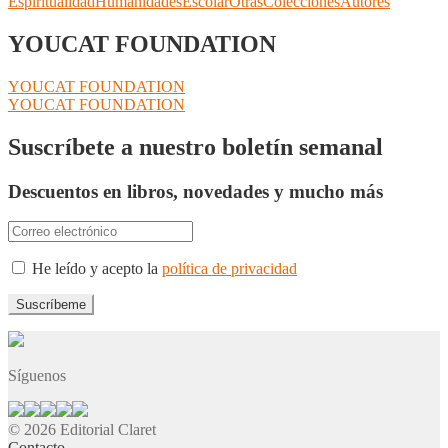
Espiritualidad
Humanidades
Escolar
Otras
Colecciones
Autores
YOUCAT FOUNDATION
Navegación
Anterior:
YOUCAT FOUNDATION
Siguiente:
YOUCAT FOUNDATION
de
entradas
Suscríbete a nuestro boletín semanal
Descuentos en libros, novedades y mucho más
He leído y acepto la
política de privacidad
Síguenos
© 2026 Editorial Claret
Contacto