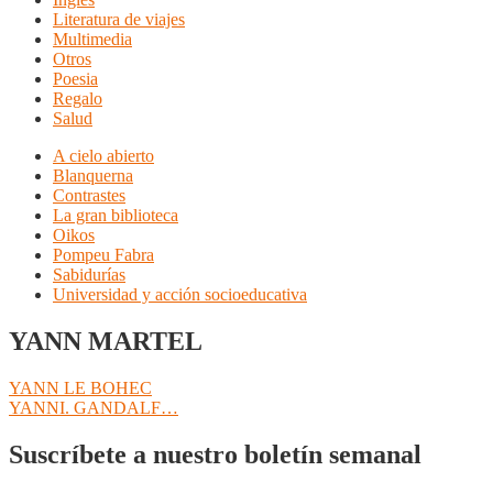
Literatura de viajes
Multimedia
Otros
Poesia
Regalo
Salud
A cielo abierto
Blanquerna
Contrastes
La gran biblioteca
Oikos
Pompeu Fabra
Sabidurías
Universidad y acción socioeducativa
YANN MARTEL
Navegación
Anterior:
YANN LE BOHEC
Siguiente:
YANNI. GANDALF…
de
entradas
Suscríbete a nuestro boletín semanal