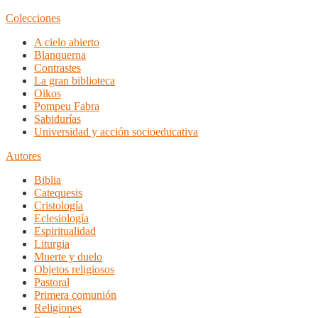
Colecciones
A cielo abierto
Blanquerna
Contrastes
La gran biblioteca
Oikos
Pompeu Fabra
Sabidurías
Universidad y acción socioeducativa
Autores
Biblia
Catequesis
Cristología
Eclesiología
Espiritualidad
Liturgia
Muerte y duelo
Objetos religiosos
Pastoral
Primera comunión
Religiones