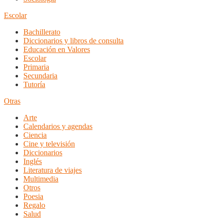
Escolar
Bachillerato
Diccionarios y libros de consulta
Educación en Valores
Escolar
Primaria
Secundaria
Tutoría
Otras
Arte
Calendarios y agendas
Ciencia
Cine y televisión
Diccionarios
Inglés
Literatura de viajes
Multimedia
Otros
Poesia
Regalo
Salud