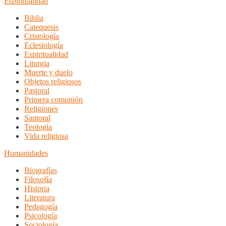
Espiritualidad
Biblia
Catequesis
Cristología
Eclesiología
Espiritualidad
Liturgia
Muerte y duelo
Objetos religiosos
Pastoral
Primera comunión
Religiones
Santoral
Teología
Vida religiosa
Humanidades
Biografías
Filosofía
Historia
Literatura
Pedagogía
Psicología
Sociología