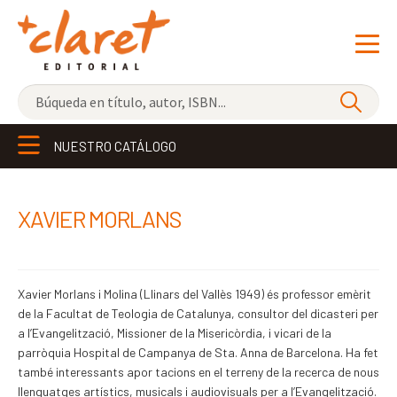
NOVEDADES
NUESTRO CATÁLOGO
LOS MÁS VENDIDOS
EDITORIAL
Exp
XAVIER MORLANS
el
LIBRERÍA CLARET
me
CONTACTO
hijo
Xavier Morlans i Molina (Llinars del Vallès 1949) és professor emèrit
de la Facultat de Teologia de Catalunya, consultor del dicasteri per
a l’Evangelització, Missioner de la Misericòrdia, i vicari de la
parròquia Hospital de Campanya de Sta. Anna de Barcelona. Ha fet
també interessants apor tacions en el terreny de la recerca de nous
llenguatges artístics, musicals i audiovisuals per a l’Evangelització.