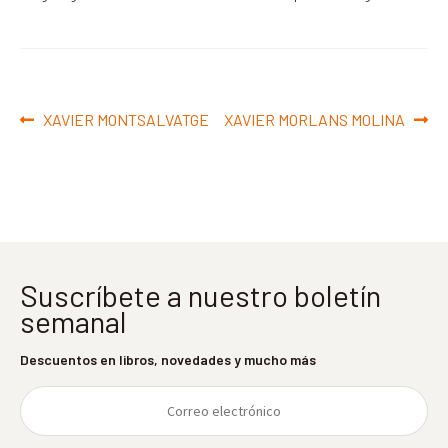
Navegación
Anterior:
Siguiente:
XAVIER MONTSALVATGE
XAVIER MORLANS MOLINA
de
entradas
Suscríbete a nuestro boletín
semanal
Descuentos en libros, novedades y mucho más