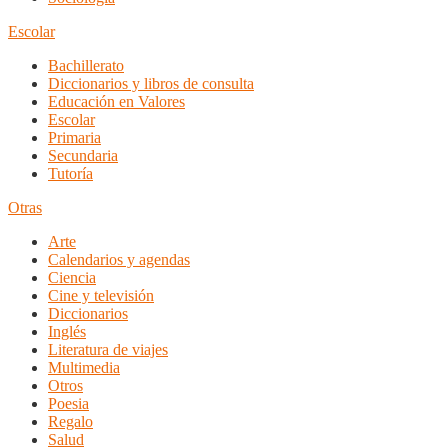
Escolar
Bachillerato
Diccionarios y libros de consulta
Educación en Valores
Escolar
Primaria
Secundaria
Tutoría
Otras
Arte
Calendarios y agendas
Ciencia
Cine y televisión
Diccionarios
Inglés
Literatura de viajes
Multimedia
Otros
Poesia
Regalo
Salud