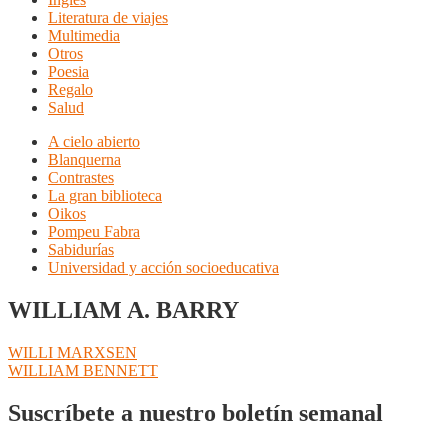
Literatura de viajes
Multimedia
Otros
Poesia
Regalo
Salud
A cielo abierto
Blanquerna
Contrastes
La gran biblioteca
Oikos
Pompeu Fabra
Sabidurías
Universidad y acción socioeducativa
WILLIAM A. BARRY
Navegación
Anterior:
WILLI MARXSEN
Siguiente:
WILLIAM BENNETT
de
entradas
Suscríbete a nuestro boletín semanal