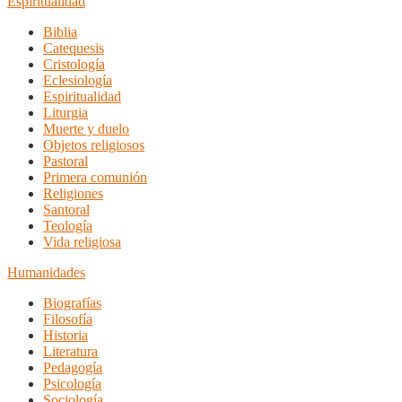
Espiritualidad
Biblia
Catequesis
Cristología
Eclesiología
Espiritualidad
Liturgia
Muerte y duelo
Objetos religiosos
Pastoral
Primera comunión
Religiones
Santoral
Teología
Vida religiosa
Humanidades
Biografías
Filosofía
Historia
Literatura
Pedagogía
Psicología
Sociología