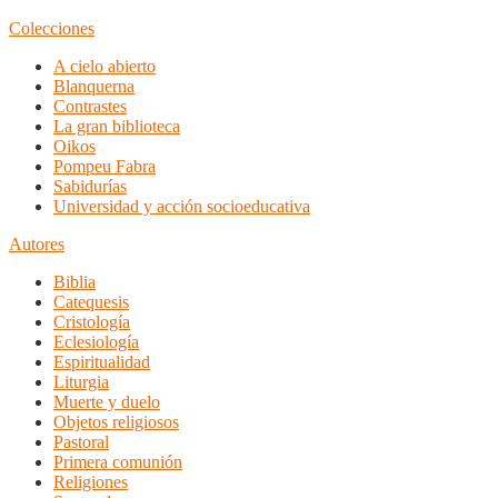
Colecciones
A cielo abierto
Blanquerna
Contrastes
La gran biblioteca
Oikos
Pompeu Fabra
Sabidurías
Universidad y acción socioeducativa
Autores
Biblia
Catequesis
Cristología
Eclesiología
Espiritualidad
Liturgia
Muerte y duelo
Objetos religiosos
Pastoral
Primera comunión
Religiones