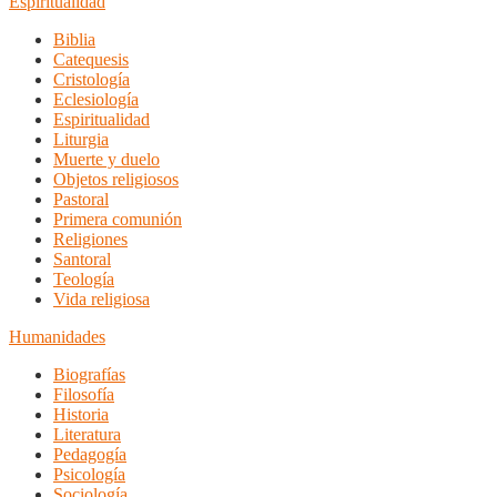
Espiritualidad
Biblia
Catequesis
Cristología
Eclesiología
Espiritualidad
Liturgia
Muerte y duelo
Objetos religiosos
Pastoral
Primera comunión
Religiones
Santoral
Teología
Vida religiosa
Humanidades
Biografías
Filosofía
Historia
Literatura
Pedagogía
Psicología
Sociología