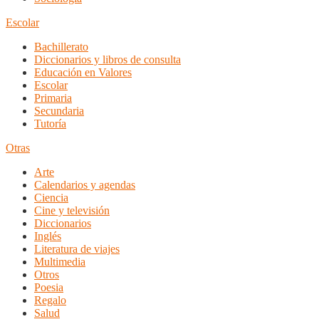
Escolar
Bachillerato
Diccionarios y libros de consulta
Educación en Valores
Escolar
Primaria
Secundaria
Tutoría
Otras
Arte
Calendarios y agendas
Ciencia
Cine y televisión
Diccionarios
Inglés
Literatura de viajes
Multimedia
Otros
Poesia
Regalo
Salud