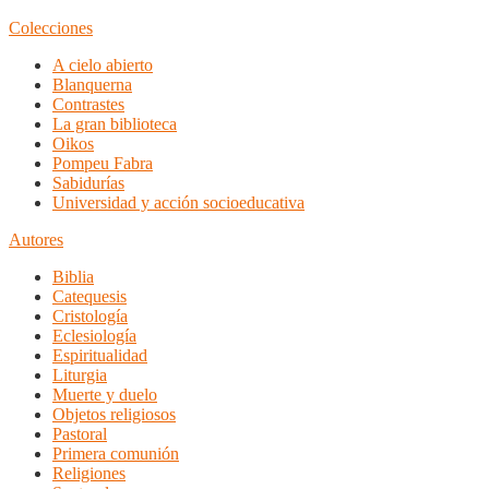
Colecciones
A cielo abierto
Blanquerna
Contrastes
La gran biblioteca
Oikos
Pompeu Fabra
Sabidurías
Universidad y acción socioeducativa
Autores
Biblia
Catequesis
Cristología
Eclesiología
Espiritualidad
Liturgia
Muerte y duelo
Objetos religiosos
Pastoral
Primera comunión
Religiones