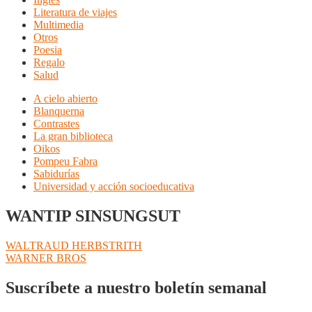
Literatura de viajes
Multimedia
Otros
Poesia
Regalo
Salud
A cielo abierto
Blanquerna
Contrastes
La gran biblioteca
Oikos
Pompeu Fabra
Sabidurías
Universidad y acción socioeducativa
WANTIP SINSUNGSUT
Navegación
Anterior:
WALTRAUD HERBSTRITH
Siguiente:
WARNER BROS
de
entradas
Suscríbete a nuestro boletín semanal