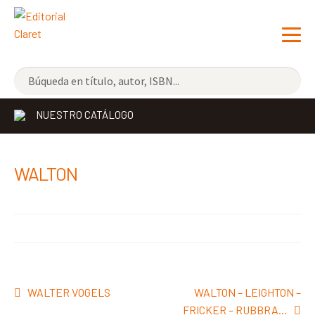
NOVEDADES
NUESTRO CATÁLOGO
LOS MÁS VENDIDOS
EDITORIAL
Exp
WALTON
el
LIBRERÍA CLARET
me
CONTACTO
hijo
Navegación
Anterior:
Siguiente:
WALTER VOGELS
WALTON – LEIGHTON –
de
FRICKER – RUBBRA…