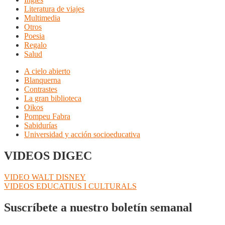
Literatura de viajes
Multimedia
Otros
Poesia
Regalo
Salud
A cielo abierto
Blanquerna
Contrastes
La gran biblioteca
Oikos
Pompeu Fabra
Sabidurías
Universidad y acción socioeducativa
VIDEOS DIGEC
Navegación
Anterior:
VIDEO WALT DISNEY
Siguiente:
VIDEOS EDUCATIUS I CULTURALS
de
entradas
Suscríbete a nuestro boletín semanal