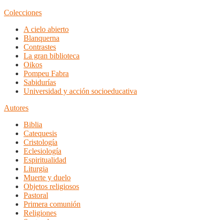
Colecciones
A cielo abierto
Blanquerna
Contrastes
La gran biblioteca
Oikos
Pompeu Fabra
Sabidurías
Universidad y acción socioeducativa
Autores
Biblia
Catequesis
Cristología
Eclesiología
Espiritualidad
Liturgia
Muerte y duelo
Objetos religiosos
Pastoral
Primera comunión
Religiones