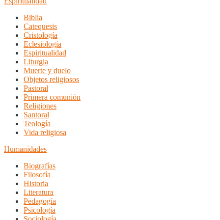
Espiritualidad
Biblia
Catequesis
Cristología
Eclesiología
Espiritualidad
Liturgia
Muerte y duelo
Objetos religiosos
Pastoral
Primera comunión
Religiones
Santoral
Teología
Vida religiosa
Humanidades
Biografías
Filosofía
Historia
Literatura
Pedagogía
Psicología
Sociología