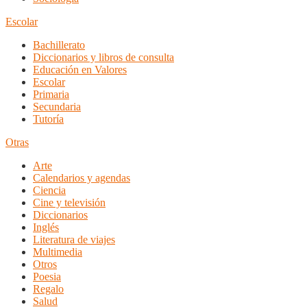
Escolar
Bachillerato
Diccionarios y libros de consulta
Educación en Valores
Escolar
Primaria
Secundaria
Tutoría
Otras
Arte
Calendarios y agendas
Ciencia
Cine y televisión
Diccionarios
Inglés
Literatura de viajes
Multimedia
Otros
Poesia
Regalo
Salud