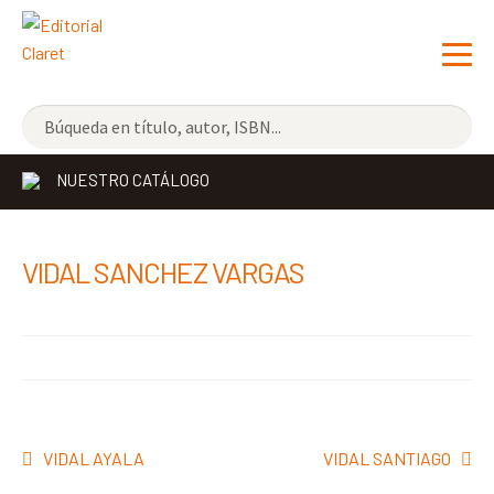
NOVEDADES
NUESTRO CATÁLOGO
LOS MÁS VENDIDOS
EDITORIAL
VIDAL SANCHEZ VARGAS
LIBRERÍA CLARET
CONTACTO
Navegación
Anterior:
Siguiente:
VIDAL AYALA
VIDAL SANTIAGO
de