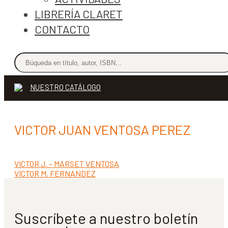
LIBRERÍA CLARET
CONTACTO
NUESTRO CATÁLOGO
VICTOR JUAN VENTOSA PEREZ
Anterior:
VICTOR J. – MARSET VENTOSA
Navegación
Siguiente:
VICTOR M. FERNANDEZ
de
entradas
Suscríbete a nuestro boletín