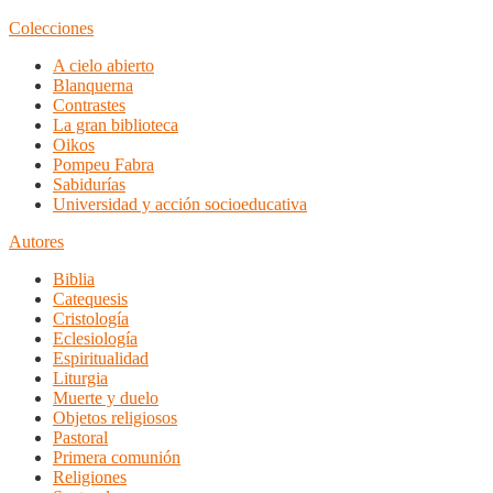
Colecciones
A cielo abierto
Blanquerna
Contrastes
La gran biblioteca
Oikos
Pompeu Fabra
Sabidurías
Universidad y acción socioeducativa
Autores
Biblia
Catequesis
Cristología
Eclesiología
Espiritualidad
Liturgia
Muerte y duelo
Objetos religiosos
Pastoral
Primera comunión
Religiones