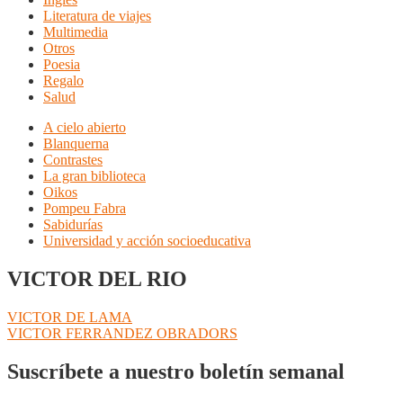
Literatura de viajes
Multimedia
Otros
Poesia
Regalo
Salud
A cielo abierto
Blanquerna
Contrastes
La gran biblioteca
Oikos
Pompeu Fabra
Sabidurías
Universidad y acción socioeducativa
VICTOR DEL RIO
Navegación
Anterior:
VICTOR DE LAMA
Siguiente:
VICTOR FERRANDEZ OBRADORS
de
entradas
Suscríbete a nuestro boletín semanal