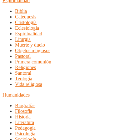
Espiritualidad
Biblia
Catequesis
Cristología
Eclesiología
Espiritualidad
Liturgia
Muerte y duelo
Objetos religiosos
Pastoral
Primera comunión
Religiones
Santoral
Teología
Vida religiosa
Humanidades
Biografías
Filosofía
Historia
Literatura
Pedagogía
Psicología
Sociología