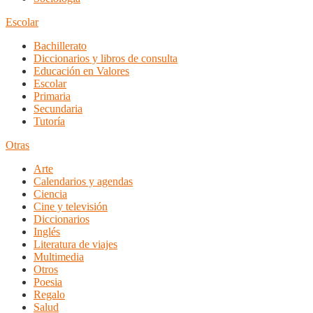
Escolar
Bachillerato
Diccionarios y libros de consulta
Educación en Valores
Escolar
Primaria
Secundaria
Tutoría
Otras
Arte
Calendarios y agendas
Ciencia
Cine y televisión
Diccionarios
Inglés
Literatura de viajes
Multimedia
Otros
Poesia
Regalo
Salud