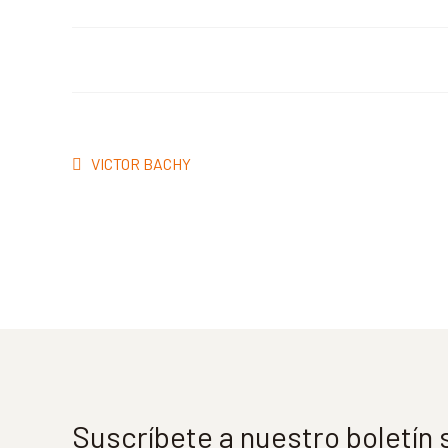
Navegación
Anterior:
VICTOR BACHY
de
entradas
Suscríbete a nuestro boletín