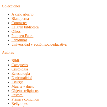
Colecciones
A cielo abierto
Blanquerna
Contrastes
La gran biblioteca
Oikos
Pompeu Fabra
Sabidurías
Universidad y acción socioeducativa
Autores
Biblia
Catequesis
Cristología
Eclesiología
Espiritualidad
Liturgia
Muerte y duelo
Objetos religiosos
Pastoral
Primera comunión
Religiones