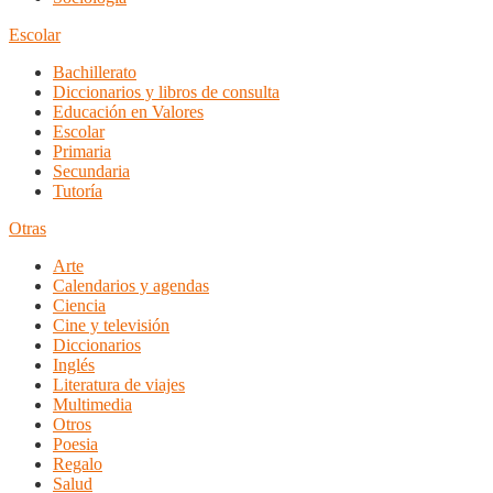
Escolar
Bachillerato
Diccionarios y libros de consulta
Educación en Valores
Escolar
Primaria
Secundaria
Tutoría
Otras
Arte
Calendarios y agendas
Ciencia
Cine y televisión
Diccionarios
Inglés
Literatura de viajes
Multimedia
Otros
Poesia
Regalo
Salud