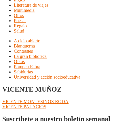
Literatura de viajes
Multimedia
Otros
Poesia
Regalo
Salud
A cielo abierto
Blanquerna
Contrastes
La gran biblioteca
Oikos
Pompeu Fabra
Sabidurías
Universidad y acción socioeducativa
VICENTE MUÑOZ
Navegación
Anterior:
VICENTE MONTESINOS RODA
Siguiente:
VICENTE PALACIOS
de
entradas
Suscríbete a nuestro boletín semanal