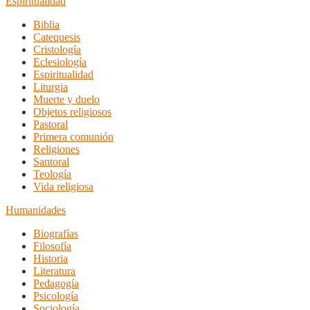
Espiritualidad
Biblia
Catequesis
Cristología
Eclesiología
Espiritualidad
Liturgia
Muerte y duelo
Objetos religiosos
Pastoral
Primera comunión
Religiones
Santoral
Teología
Vida religiosa
Humanidades
Biografías
Filosofía
Historia
Literatura
Pedagogía
Psicología
Sociología