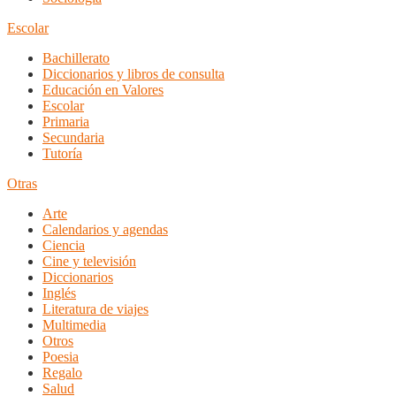
Escolar
Bachillerato
Diccionarios y libros de consulta
Educación en Valores
Escolar
Primaria
Secundaria
Tutoría
Otras
Arte
Calendarios y agendas
Ciencia
Cine y televisión
Diccionarios
Inglés
Literatura de viajes
Multimedia
Otros
Poesia
Regalo
Salud