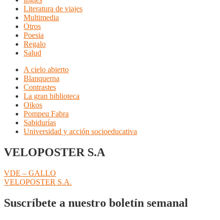
Literatura de viajes
Multimedia
Otros
Poesia
Regalo
Salud
A cielo abierto
Blanquerna
Contrastes
La gran biblioteca
Oikos
Pompeu Fabra
Sabidurías
Universidad y acción socioeducativa
VELOPOSTER S.A
Navegación
Anterior:
VDE – GALLO
Siguiente:
VELOPOSTER S.A.
de
entradas
Suscríbete a nuestro boletín semanal