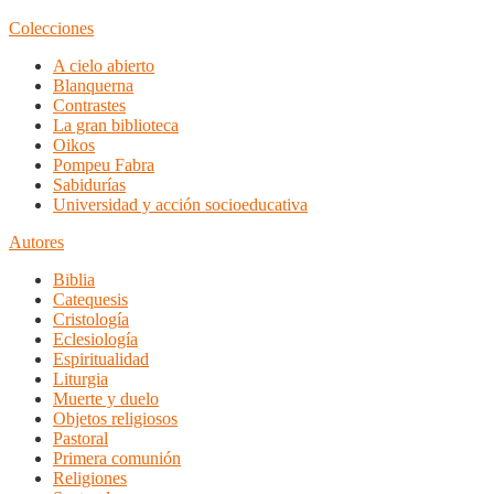
Colecciones
A cielo abierto
Blanquerna
Contrastes
La gran biblioteca
Oikos
Pompeu Fabra
Sabidurías
Universidad y acción socioeducativa
Autores
Biblia
Catequesis
Cristología
Eclesiología
Espiritualidad
Liturgia
Muerte y duelo
Objetos religiosos
Pastoral
Primera comunión
Religiones