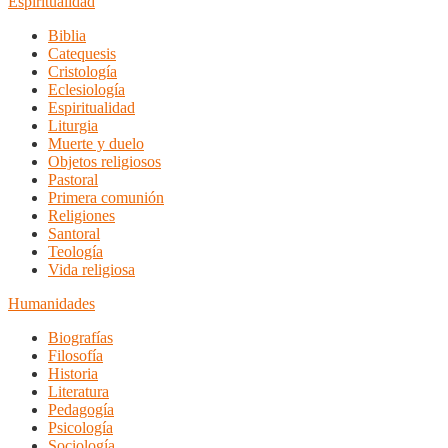
Espiritualidad
Biblia
Catequesis
Cristología
Eclesiología
Espiritualidad
Liturgia
Muerte y duelo
Objetos religiosos
Pastoral
Primera comunión
Religiones
Santoral
Teología
Vida religiosa
Humanidades
Biografías
Filosofía
Historia
Literatura
Pedagogía
Psicología
Sociología