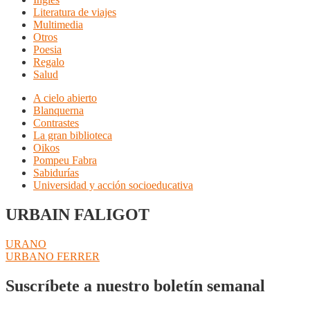
Literatura de viajes
Multimedia
Otros
Poesia
Regalo
Salud
A cielo abierto
Blanquerna
Contrastes
La gran biblioteca
Oikos
Pompeu Fabra
Sabidurías
Universidad y acción socioeducativa
URBAIN FALIGOT
Navegación
Anterior:
URANO
Siguiente:
URBANO FERRER
de
entradas
Suscríbete a nuestro boletín semanal