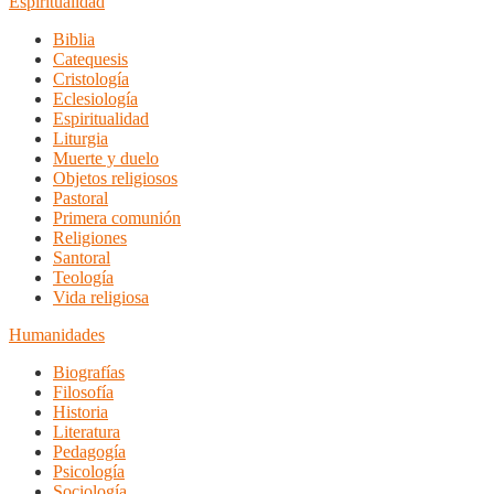
Espiritualidad
Biblia
Catequesis
Cristología
Eclesiología
Espiritualidad
Liturgia
Muerte y duelo
Objetos religiosos
Pastoral
Primera comunión
Religiones
Santoral
Teología
Vida religiosa
Humanidades
Biografías
Filosofía
Historia
Literatura
Pedagogía
Psicología
Sociología