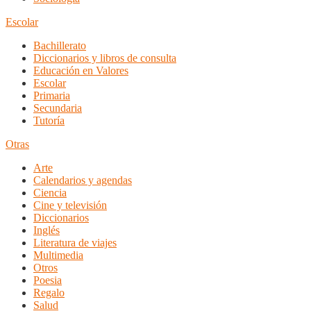
Escolar
Bachillerato
Diccionarios y libros de consulta
Educación en Valores
Escolar
Primaria
Secundaria
Tutoría
Otras
Arte
Calendarios y agendas
Ciencia
Cine y televisión
Diccionarios
Inglés
Literatura de viajes
Multimedia
Otros
Poesia
Regalo
Salud