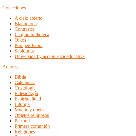
Colecciones
A cielo abierto
Blanquerna
Contrastes
La gran biblioteca
Oikos
Pompeu Fabra
Sabidurías
Universidad y acción socioeducativa
Autores
Biblia
Catequesis
Cristología
Eclesiología
Espiritualidad
Liturgia
Muerte y duelo
Objetos religiosos
Pastoral
Primera comunión
Religiones