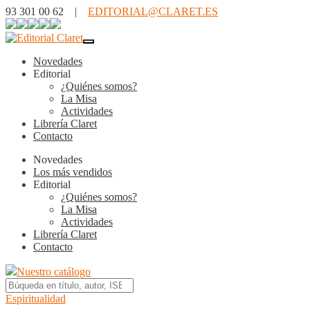
93 301 00 62 |
EDITORIAL@CLARET.ES
Novedades
Editorial
¿Quiénes somos?
La Misa
Actividades
Librería Claret
Contacto
Novedades
Los más vendidos
Editorial
¿Quiénes somos?
La Misa
Actividades
Librería Claret
Contacto
Nuestro catálogo
Espiritualidad