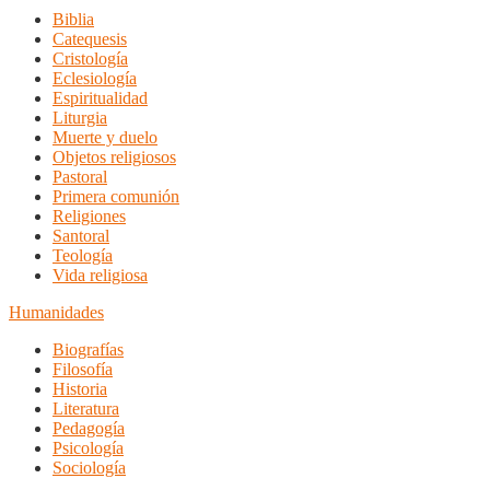
Biblia
Catequesis
Cristología
Eclesiología
Espiritualidad
Liturgia
Muerte y duelo
Objetos religiosos
Pastoral
Primera comunión
Religiones
Santoral
Teología
Vida religiosa
Humanidades
Biografías
Filosofía
Historia
Literatura
Pedagogía
Psicología
Sociología