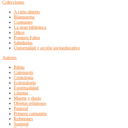
Colecciones
A cielo abierto
Blanquerna
Contrastes
La gran biblioteca
Oikos
Pompeu Fabra
Sabidurías
Universidad y acción socioeducativa
Autores
Biblia
Catequesis
Cristología
Eclesiología
Espiritualidad
Liturgia
Muerte y duelo
Objetos religiosos
Pastoral
Primera comunión
Religiones
Santoral