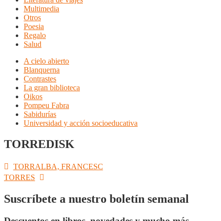
Multimedia
Otros
Poesia
Regalo
Salud
A cielo abierto
Blanquerna
Contrastes
La gran biblioteca
Oikos
Pompeu Fabra
Sabidurías
Universidad y acción socioeducativa
TORREDISK
Navegación
Anterior:
TORRALBA, FRANCESC
Siguiente:
TORRES
de
entradas
Suscríbete a nuestro boletín semanal
Descuentos en libros, novedades y mucho más