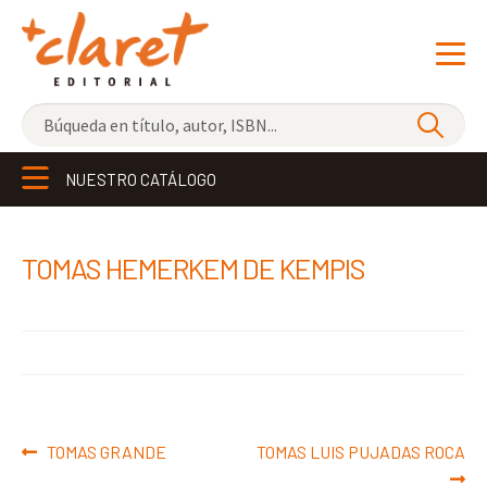
NOVEDADES
NUESTRO CATÁLOGO
LOS MÁS VENDIDOS
EDITORIAL
Exp
TOMAS HEMERKEM DE KEMPIS
el
LIBRERÍA CLARET
me
CONTACTO
hijo
Navegación
Anterior:
Siguiente:
TOMAS GRANDE
TOMAS LUIS PUJADAS ROCA
de