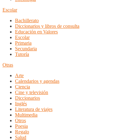
Escolar
Bachillerato
Diccionarios y libros de consulta
Educación en Valores
Escolar
Primaria
Secundaria
Tutoría
Otras
Arte
Calendarios y agendas
Ciencia
Cine y televisión
Diccionarios
Inglés
Literatura de viajes
Multimedia
Otros
Poesia
Regalo
Salud