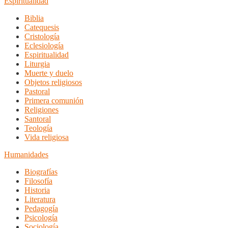
Espiritualidad
Biblia
Catequesis
Cristología
Eclesiología
Espiritualidad
Liturgia
Muerte y duelo
Objetos religiosos
Pastoral
Primera comunión
Religiones
Santoral
Teología
Vida religiosa
Humanidades
Biografías
Filosofía
Historia
Literatura
Pedagogía
Psicología
Sociología