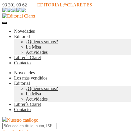
93 301 00 62 |
EDITORIAL@CLARET.ES
Novedades
Editorial
¿Quiénes somos?
La Misa
Actividades
Librería Claret
Contacto
Novedades
Los más vendidos
Editorial
¿Quiénes somos?
La Misa
Actividades
Librería Claret
Contacto
Nuestro catálogo