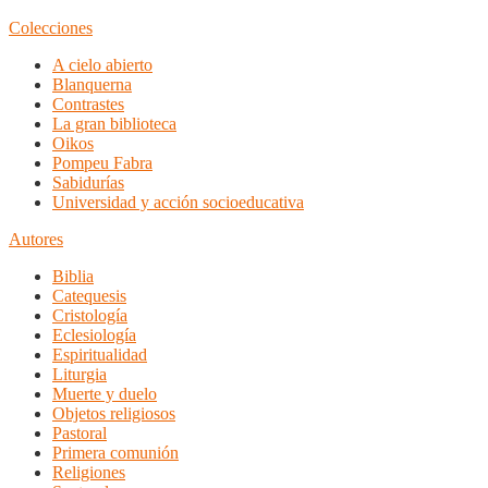
Colecciones
A cielo abierto
Blanquerna
Contrastes
La gran biblioteca
Oikos
Pompeu Fabra
Sabidurías
Universidad y acción socioeducativa
Autores
Biblia
Catequesis
Cristología
Eclesiología
Espiritualidad
Liturgia
Muerte y duelo
Objetos religiosos
Pastoral
Primera comunión
Religiones