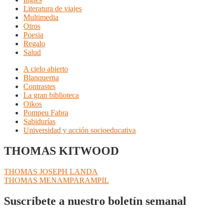
Literatura de viajes
Multimedia
Otros
Poesia
Regalo
Salud
A cielo abierto
Blanquerna
Contrastes
La gran biblioteca
Oikos
Pompeu Fabra
Sabidurías
Universidad y acción socioeducativa
THOMAS KITWOOD
Navegación
Anterior:
THOMAS JOSEPH LANDA
Siguiente:
THOMAS MENAMPARAMPIL
de
entradas
Suscríbete a nuestro boletín semanal