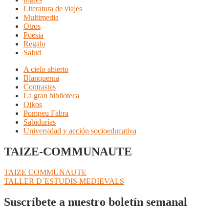
Literatura de viajes
Multimedia
Otros
Poesia
Regalo
Salud
A cielo abierto
Blanquerna
Contrastes
La gran biblioteca
Oikos
Pompeu Fabra
Sabidurías
Universidad y acción socioeducativa
TAIZE-COMMUNAUTE
Navegación
Anterior:
TAIZE COMMUNAUTE
Siguiente:
TALLER D´ESTUDIS MEDIEVALS
de
entradas
Suscríbete a nuestro boletín semanal