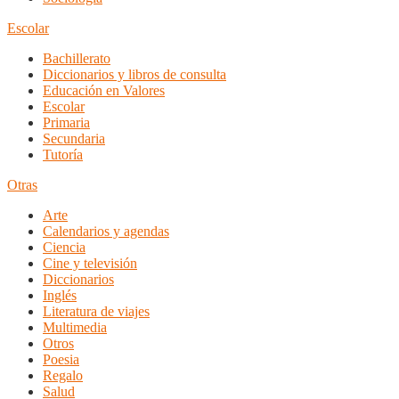
Escolar
Bachillerato
Diccionarios y libros de consulta
Educación en Valores
Escolar
Primaria
Secundaria
Tutoría
Otras
Arte
Calendarios y agendas
Ciencia
Cine y televisión
Diccionarios
Inglés
Literatura de viajes
Multimedia
Otros
Poesia
Regalo
Salud