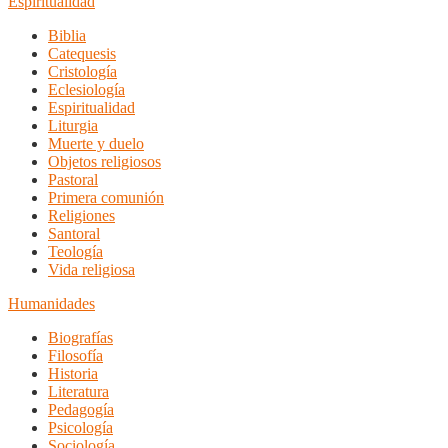
Espiritualidad
Biblia
Catequesis
Cristología
Eclesiología
Espiritualidad
Liturgia
Muerte y duelo
Objetos religiosos
Pastoral
Primera comunión
Religiones
Santoral
Teología
Vida religiosa
Humanidades
Biografías
Filosofía
Historia
Literatura
Pedagogía
Psicología
Sociología