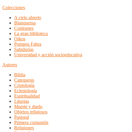
Colecciones
A cielo abierto
Blanquerna
Contrastes
La gran biblioteca
Oikos
Pompeu Fabra
Sabidurías
Universidad y acción socioeducativa
Autores
Biblia
Catequesis
Cristología
Eclesiología
Espiritualidad
Liturgia
Muerte y duelo
Objetos religiosos
Pastoral
Primera comunión
Religiones