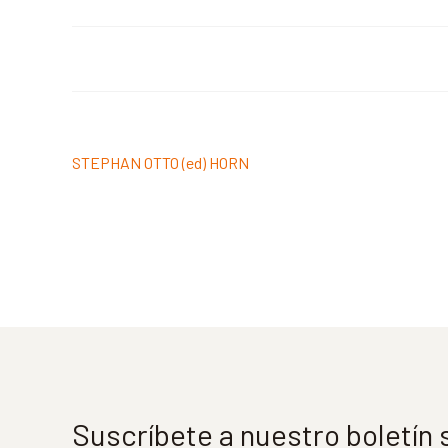
Navegación
Anterior:
STEPHAN OTTO (ed) HORN
de
entradas
Suscríbete a nuestro boletín