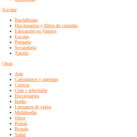
Escolar
Bachillerato
Diccionarios y libros de consulta
Educación en Valores
Escolar
Primaria
Secundaria
Tutoría
Otras
Arte
Calendarios y agendas
Ciencia
Cine y televisión
Diccionarios
Inglés
Literatura de viajes
Multimedia
Otros
Poesia
Regalo
Salud