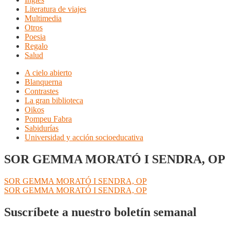
Literatura de viajes
Multimedia
Otros
Poesia
Regalo
Salud
A cielo abierto
Blanquerna
Contrastes
La gran biblioteca
Oikos
Pompeu Fabra
Sabidurías
Universidad y acción socioeducativa
SOR GEMMA MORATÓ I SENDRA, OP
Navegación
Anterior:
SOR GEMMA MORATÓ I SENDRA, OP
Siguiente:
SOR GEMMA MORATÓ I SENDRA, OP
de
entradas
Suscríbete a nuestro boletín semanal