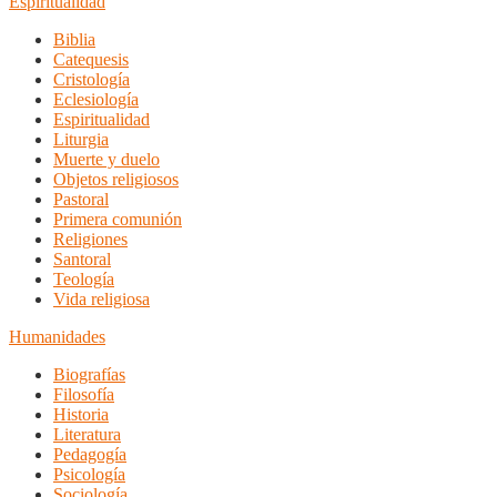
Espiritualidad
Biblia
Catequesis
Cristología
Eclesiología
Espiritualidad
Liturgia
Muerte y duelo
Objetos religiosos
Pastoral
Primera comunión
Religiones
Santoral
Teología
Vida religiosa
Humanidades
Biografías
Filosofía
Historia
Literatura
Pedagogía
Psicología
Sociología