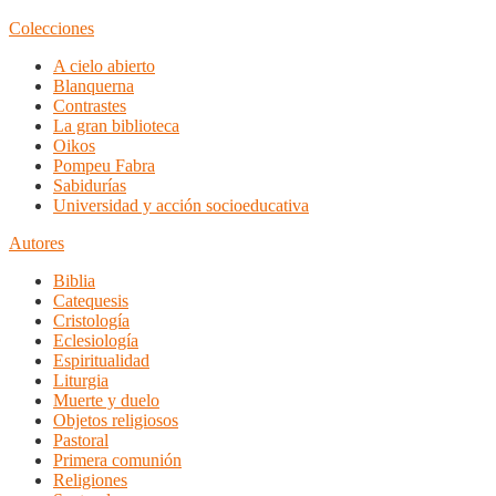
Colecciones
A cielo abierto
Blanquerna
Contrastes
La gran biblioteca
Oikos
Pompeu Fabra
Sabidurías
Universidad y acción socioeducativa
Autores
Biblia
Catequesis
Cristología
Eclesiología
Espiritualidad
Liturgia
Muerte y duelo
Objetos religiosos
Pastoral
Primera comunión
Religiones