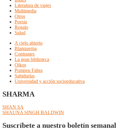
Literatura de viajes
Multimedia
Otros
Poesia
Regalo
Salud
A cielo abierto
Blanquerna
Contrastes
La gran biblioteca
Oikos
Pompeu Fabra
Sabidurías
Universidad y acción socioeducativa
SHARMA
Navegación
Anterior:
SHAN SA
Siguiente:
SHAUNA SINGH BALDWIN
de
entradas
Suscríbete a nuestro boletín semanal