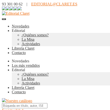
93 301 00 62 |
EDITORIAL@CLARET.ES
Novedades
Editorial
¿Quiénes somos?
La Misa
Actividades
Librería Claret
Contacto
Novedades
Los más vendidos
Editorial
¿Quiénes somos?
La Misa
Actividades
Librería Claret
Contacto
Nuestro catálogo