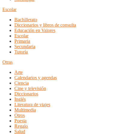
Escolar
Bachillerato
Diccionarios y libros de consulta
Educación en Valores
Escolar
Primaria
Secundaria
Tutoría
Otras
Arte
Calendarios y agendas
Ciencia
Cine y televisión
Diccionarios
Inglés
Literatura de viajes
Multimedia
Otros
Poesia
Regalo
Salud