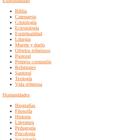
Espiritualidad
Biblia
Catequesis
Cristología
Eclesiología
Espiritualidad
Liturgia
Muerte y duelo
Objetos religiosos
Pastoral
Primera comunión
Religiones
Santoral
Teología
Vida religiosa
Humanidades
Biografías
Filosofía
Historia
Literatura
Pedagogía
Psicología
Sociología