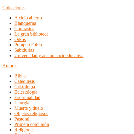
Colecciones
A cielo abierto
Blanquerna
Contrastes
La gran biblioteca
Oikos
Pompeu Fabra
Sabidurías
Universidad y acción socioeducativa
Autores
Biblia
Catequesis
Cristología
Eclesiología
Espiritualidad
Liturgia
Muerte y duelo
Objetos religiosos
Pastoral
Primera comunión
Religiones