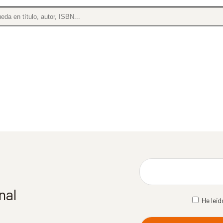
nal
He leíd