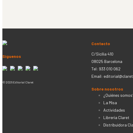
Contacto
C/Sicília 410
Síguenos
08025 Barcelona
Tel: 933 010 062
Email:
editorial@claret
© 2026 Editorial Claret
Sobre nosotros
¿Quiénes somos
La Misa
Actividades
Librería Claret
Distribuidora Cl