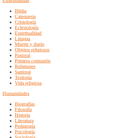
Espiritualidad
Biblia
Catequesis
Cristología
Eclesiología
Espiritualidad
Liturgia
Muerte y duelo
Objetos religiosos
Pastoral
Primera comunión
Religiones
Santoral
Teología
Vida religiosa
Humanidades
Biografías
Filosofía
Historia
Literatura
Pedagogía
Psicología
Sociología