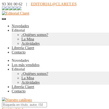
93 301 00 62 |
EDITORIAL@CLARET.ES
Novedades
Editorial
¿Quiénes somos?
La Misa
Actividades
Librería Claret
Contacto
Novedades
Los más vendidos
Editorial
¿Quiénes somos?
La Misa
Actividades
Librería Claret
Contacto
Nuestro catálogo