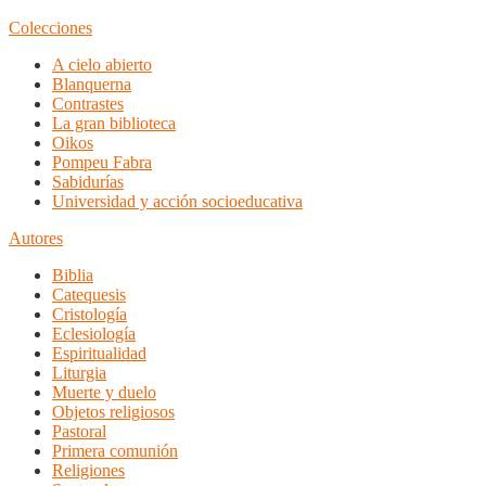
Colecciones
A cielo abierto
Blanquerna
Contrastes
La gran biblioteca
Oikos
Pompeu Fabra
Sabidurías
Universidad y acción socioeducativa
Autores
Biblia
Catequesis
Cristología
Eclesiología
Espiritualidad
Liturgia
Muerte y duelo
Objetos religiosos
Pastoral
Primera comunión
Religiones