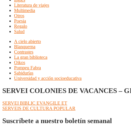
Literatura de viajes
Multimedia
Otros
Poesia
Regalo
Salud
A cielo abierto
Blanquerna
Contrastes
La gran biblioteca
Oikos
Pompeu Fabra
Sabidurías
Universidad y acción socioeducativa
SERVEI COLONIES DE VACANCES – 
Navegación
Anterior:
SERVEI BIBLIC EVANGILE ET
Siguiente:
SERVEIS DE CULTURA POPULAR
de
entradas
Suscríbete a nuestro boletín semanal