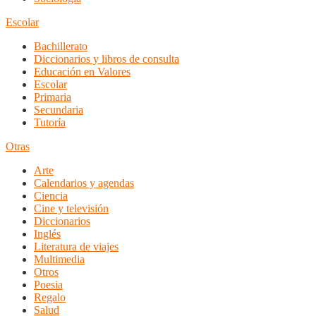
Escolar
Bachillerato
Diccionarios y libros de consulta
Educación en Valores
Escolar
Primaria
Secundaria
Tutoría
Otras
Arte
Calendarios y agendas
Ciencia
Cine y televisión
Diccionarios
Inglés
Literatura de viajes
Multimedia
Otros
Poesia
Regalo
Salud