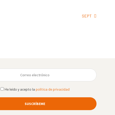
Siguiente:
SEPT
He leído y acepto la
política de privacidad