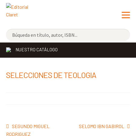
NOVEDADES
NUESTRO CATÁLOGO
LOS MÁS VENDIDOS
EDITORIAL
Exp
SELECCIONES DE TEOLOGIA
el
LIBRERÍA CLARET
me
CONTACTO
hijo
Navegación
Anterior:
Siguiente:
SEGUNDO MIGUEL
SELOMO IBN GABIROL
de
RODRIGUEZ