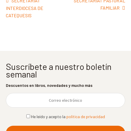
Navegación
Anterior:
Siguiente:
SECRETARIAT
SECRETARIAT PASTORAL
de
FAMILIAR
INTERDIOCESA DE
entradas
CATEQUESIS
Suscríbete a nuestro boletín
semanal
Descuentos en libros, novedades y mucho más
He leído y acepto la
política de privacidad