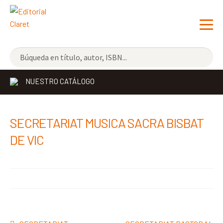
NOVEDADES
NUESTRO CATÁLOGO
LOS MÁS VENDIDOS
EDITORIAL
Exp
SECRETARIAT MUSICA SACRA BISBAT
el
LIBRERÍA CLARET
DE VIC
me
CONTACTO
hijo