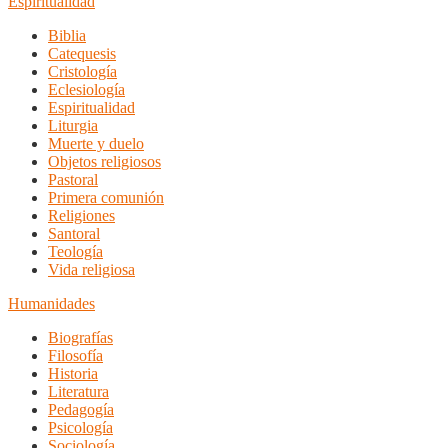
Espiritualidad
Biblia
Catequesis
Cristología
Eclesiología
Espiritualidad
Liturgia
Muerte y duelo
Objetos religiosos
Pastoral
Primera comunión
Religiones
Santoral
Teología
Vida religiosa
Humanidades
Biografías
Filosofía
Historia
Literatura
Pedagogía
Psicología
Sociología