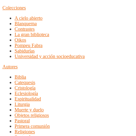
Colecciones
A cielo abierto
Blanquerna
Contrastes
La gran biblioteca
Oikos
Pompeu Fabra
Sabidurías
Universidad y acción socioeducativa
Autores
Biblia
Catequesis
Cristología
Eclesiología
Espiritualidad
Liturgia
Muerte y duelo
Objetos religiosos
Pastoral
Primera comunión
Religiones