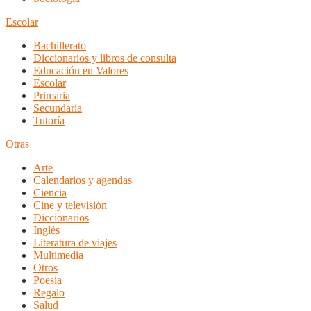
Escolar
Bachillerato
Diccionarios y libros de consulta
Educación en Valores
Escolar
Primaria
Secundaria
Tutoría
Otras
Arte
Calendarios y agendas
Ciencia
Cine y televisión
Diccionarios
Inglés
Literatura de viajes
Multimedia
Otros
Poesia
Regalo
Salud