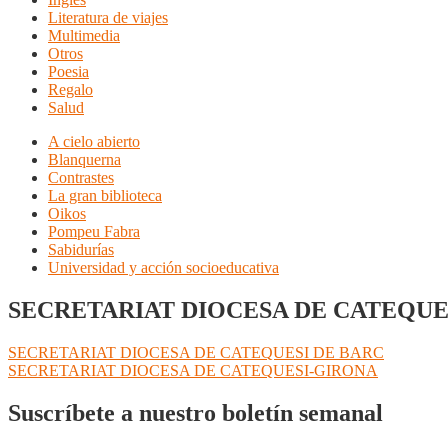
Literatura de viajes
Multimedia
Otros
Poesia
Regalo
Salud
A cielo abierto
Blanquerna
Contrastes
La gran biblioteca
Oikos
Pompeu Fabra
Sabidurías
Universidad y acción socioeducativa
SECRETARIAT DIOCESA DE CATEQUE
Navegación
Anterior:
SECRETARIAT DIOCESA DE CATEQUESI DE BARC
Siguiente:
SECRETARIAT DIOCESA DE CATEQUESI-GIRONA
de
entradas
Suscríbete a nuestro boletín semanal