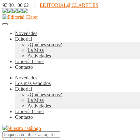
93 301 00 62 |
EDITORIAL@CLARET.ES
Novedades
Editorial
¿Quiénes somos?
La Misa
Actividades
Librería Claret
Contacto
Novedades
Los más vendidos
Editorial
¿Quiénes somos?
La Misa
Actividades
Librería Claret
Contacto
Nuestro catálogo