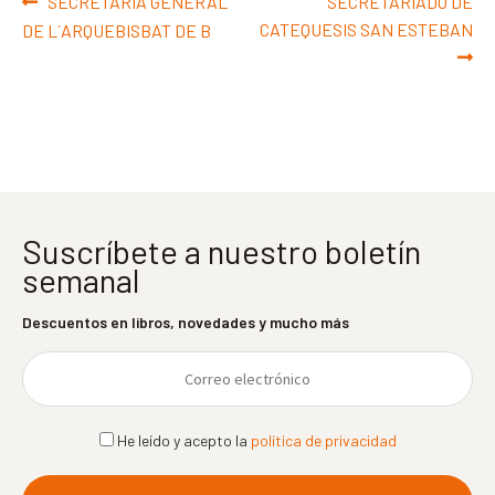
Navegación
Anterior:
Siguiente:
SECRETARIA GENERAL
SECRETARIADO DE
de
CATEQUESIS SAN ESTEBAN
DE L´ARQUEBISBAT DE B
entradas
Suscríbete a nuestro boletín
semanal
Descuentos en libros, novedades y mucho más
He leído y acepto la
política de privacidad