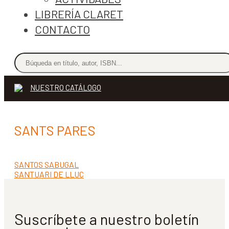
LIBRERÍA CLARET
CONTACTO
NUESTRO CATÁLOGO
SANTS PARES
Anterior:
SANTOS SABUGAL
Navegación
Siguiente:
SANTUARI DE LLUC
de
entradas
Suscríbete a nuestro boletín