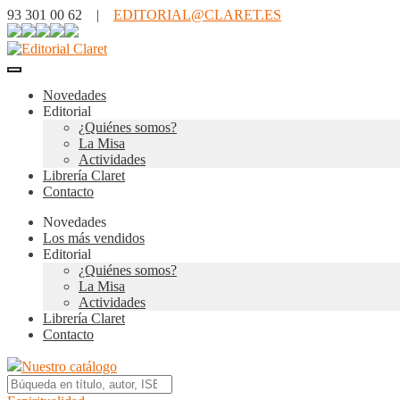
93 301 00 62 |
EDITORIAL@CLARET.ES
Novedades
Editorial
¿Quiénes somos?
La Misa
Actividades
Librería Claret
Contacto
Novedades
Los más vendidos
Editorial
¿Quiénes somos?
La Misa
Actividades
Librería Claret
Contacto
Nuestro catálogo