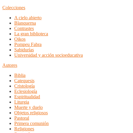
Colecciones
A cielo abierto
Blanquerna
Contrastes
La gran biblioteca
Oikos
Pompeu Fabra
Sabidurías
Universidad y acción socioeducativa
Autores
Biblia
Catequesis
Cristología
Eclesiología
Espiritualidad
Liturgia
Muerte y duelo
Objetos religiosos
Pastoral
Primera comunión
Religiones