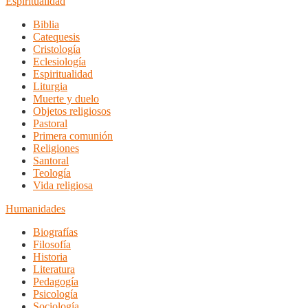
Espiritualidad
Biblia
Catequesis
Cristología
Eclesiología
Espiritualidad
Liturgia
Muerte y duelo
Objetos religiosos
Pastoral
Primera comunión
Religiones
Santoral
Teología
Vida religiosa
Humanidades
Biografías
Filosofía
Historia
Literatura
Pedagogía
Psicología
Sociología