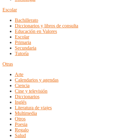
Escolar
Bachillerato
Diccionarios y libros de consulta
Educación en Valores
Escolar
Primaria
Secundaria
Tutoría
Otras
Arte
Calendarios y agendas
Ciencia
Cine y televisión
Diccionarios
Inglés
Literatura de viajes
Multimedia
Otros
Poesia
Regalo
Salud