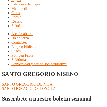
Literatura de viajes
Multimedia
Otros
Poesia
Regalo
Salud
A cielo abierto
Blanquerna
Contrastes
La gran biblioteca
Oikos
Pompeu Fabra
Sabidurías
Universidad y acción socioeducativa
SANTO GREGORIO NISENO
Navegación
Anterior:
SANTO GREGORIO DE NISA
Siguiente:
SANTO IGNACIO DE LOYOLA
de
entradas
Suscríbete a nuestro boletín semanal