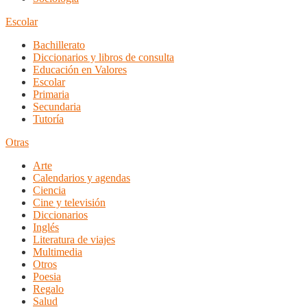
Escolar
Bachillerato
Diccionarios y libros de consulta
Educación en Valores
Escolar
Primaria
Secundaria
Tutoría
Otras
Arte
Calendarios y agendas
Ciencia
Cine y televisión
Diccionarios
Inglés
Literatura de viajes
Multimedia
Otros
Poesia
Regalo
Salud