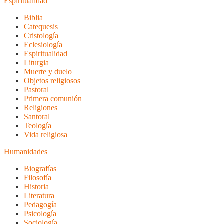
Espiritualidad
Biblia
Catequesis
Cristología
Eclesiología
Espiritualidad
Liturgia
Muerte y duelo
Objetos religiosos
Pastoral
Primera comunión
Religiones
Santoral
Teología
Vida religiosa
Humanidades
Biografías
Filosofía
Historia
Literatura
Pedagogía
Psicología
Sociología