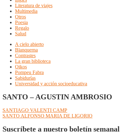
Literatura de viajes
Multimedia
Otros
Poesia
Regalo
Salud
A cielo abierto
Blanquerna
Contrastes
La gran biblioteca
Oikos
Pompeu Fabra
Sabidurías
Universidad y acción socioeducativa
SANTO – AGUSTIN AMBROSIO
Navegación
Anterior:
SANTIAGO VALENTI CAMP
Siguiente:
SANTO ALFONSO MARIA DE LIGORIO
de
entradas
Suscríbete a nuestro boletín semanal