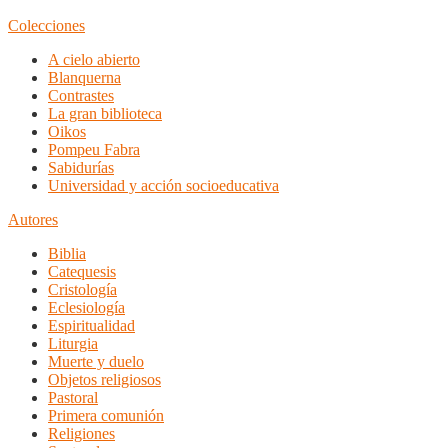
Colecciones
A cielo abierto
Blanquerna
Contrastes
La gran biblioteca
Oikos
Pompeu Fabra
Sabidurías
Universidad y acción socioeducativa
Autores
Biblia
Catequesis
Cristología
Eclesiología
Espiritualidad
Liturgia
Muerte y duelo
Objetos religiosos
Pastoral
Primera comunión
Religiones