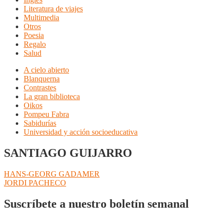
Literatura de viajes
Multimedia
Otros
Poesia
Regalo
Salud
A cielo abierto
Blanquerna
Contrastes
La gran biblioteca
Oikos
Pompeu Fabra
Sabidurías
Universidad y acción socioeducativa
SANTIAGO GUIJARRO
Navegación
Anterior:
HANS-GEORG GADAMER
Siguiente:
JORDI PACHECO
de
entradas
Suscríbete a nuestro boletín semanal