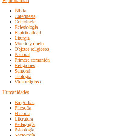
Espiritualidad
Biblia
Catequesis
Cristología
Eclesiología
Espiritualidad
Liturgia
Muerte y duelo
Objetos religiosos
Pastoral
Primera comunión
Religiones
Santoral
Teología
Vida religiosa
Humanidades
Biografías
Filosofía
Historia
Literatura
Pedagogía
Psicología
Sociología