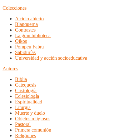
Colecciones
A cielo abierto
Blanquerna
Contrastes
La gran biblioteca
Oikos
Pompeu Fabra
Sabidurías
Universidad y acción socioeducativa
Autores
Biblia
Catequesis
Cristología
Eclesiología
Espiritualidad
Liturgia
Muerte y duelo
Objetos religiosos
Pastoral
Primera comunión
Religiones