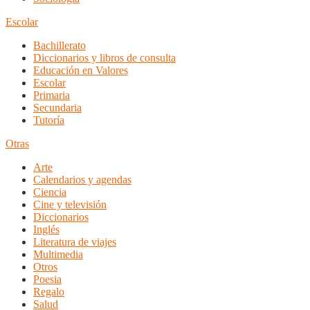
Escolar
Bachillerato
Diccionarios y libros de consulta
Educación en Valores
Escolar
Primaria
Secundaria
Tutoría
Otras
Arte
Calendarios y agendas
Ciencia
Cine y televisión
Diccionarios
Inglés
Literatura de viajes
Multimedia
Otros
Poesia
Regalo
Salud