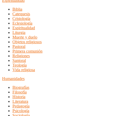
Espiritualidad
Biblia
Catequesis
Cristología
Eclesiología
Espiritualidad
Liturgia
Muerte y duelo
Objetos religiosos
Pastoral
Primera comunión
Religiones
Santoral
Teología
Vida religiosa
Humanidades
Biografías
Filosofía
Historia
Literatura
Pedagogía
Psicología
Sociología