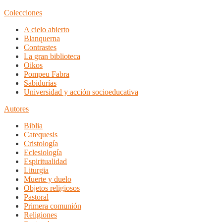
Colecciones
A cielo abierto
Blanquerna
Contrastes
La gran biblioteca
Oikos
Pompeu Fabra
Sabidurías
Universidad y acción socioeducativa
Autores
Biblia
Catequesis
Cristología
Eclesiología
Espiritualidad
Liturgia
Muerte y duelo
Objetos religiosos
Pastoral
Primera comunión
Religiones