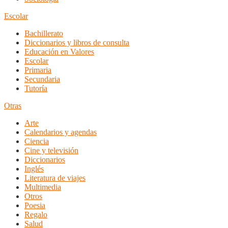
Escolar
Bachillerato
Diccionarios y libros de consulta
Educación en Valores
Escolar
Primaria
Secundaria
Tutoría
Otras
Arte
Calendarios y agendas
Ciencia
Cine y televisión
Diccionarios
Inglés
Literatura de viajes
Multimedia
Otros
Poesia
Regalo
Salud