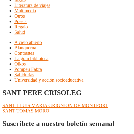
Literatura de viajes
Multimedia
Otros
Poesia
Regalo
Salud
A cielo abierto
Blanquerna
Contrastes
La gran biblioteca
Oikos
Pompeu Fabra
Sabidurías
Universidad y acción socioeducativa
SANT PERE CRISOLEG
Navegación
Anterior:
SANT LLUIS MARIA GRIGNION DE MONTFORT
Siguiente:
SANT TOMAS MORO
de
entradas
Suscríbete a nuestro boletín semanal