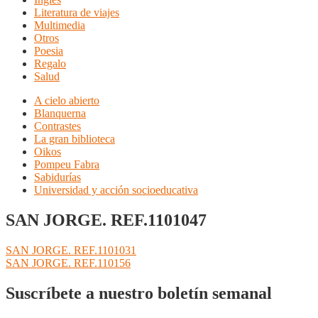
Literatura de viajes
Multimedia
Otros
Poesia
Regalo
Salud
A cielo abierto
Blanquerna
Contrastes
La gran biblioteca
Oikos
Pompeu Fabra
Sabidurías
Universidad y acción socioeducativa
SAN JORGE. REF.1101047
Navegación
Anterior:
SAN JORGE. REF.1101031
Siguiente:
SAN JORGE. REF.110156
de
entradas
Suscríbete a nuestro boletín semanal