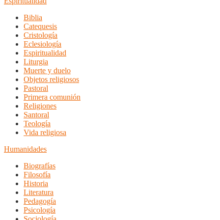
Espiritualidad
Biblia
Catequesis
Cristología
Eclesiología
Espiritualidad
Liturgia
Muerte y duelo
Objetos religiosos
Pastoral
Primera comunión
Religiones
Santoral
Teología
Vida religiosa
Humanidades
Biografías
Filosofía
Historia
Literatura
Pedagogía
Psicología
Sociología