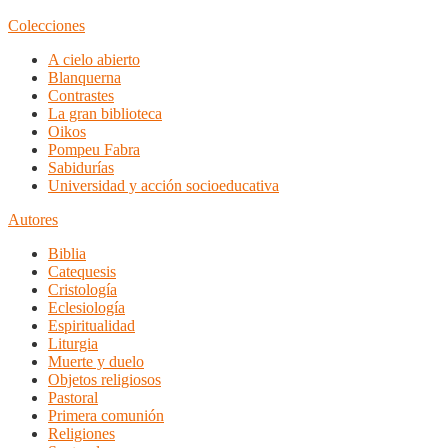
Colecciones
A cielo abierto
Blanquerna
Contrastes
La gran biblioteca
Oikos
Pompeu Fabra
Sabidurías
Universidad y acción socioeducativa
Autores
Biblia
Catequesis
Cristología
Eclesiología
Espiritualidad
Liturgia
Muerte y duelo
Objetos religiosos
Pastoral
Primera comunión
Religiones