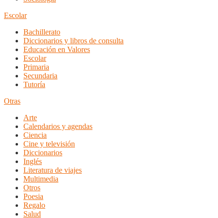
Escolar
Bachillerato
Diccionarios y libros de consulta
Educación en Valores
Escolar
Primaria
Secundaria
Tutoría
Otras
Arte
Calendarios y agendas
Ciencia
Cine y televisión
Diccionarios
Inglés
Literatura de viajes
Multimedia
Otros
Poesia
Regalo
Salud