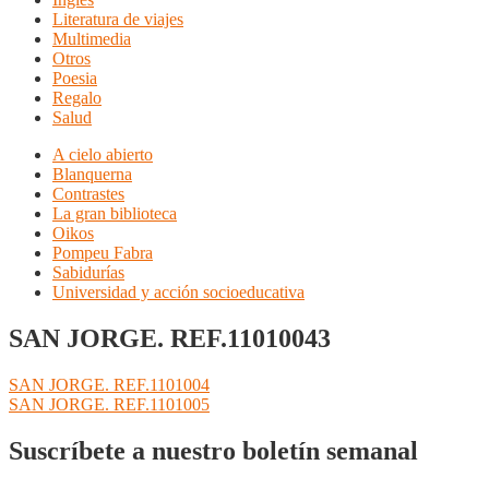
Literatura de viajes
Multimedia
Otros
Poesia
Regalo
Salud
A cielo abierto
Blanquerna
Contrastes
La gran biblioteca
Oikos
Pompeu Fabra
Sabidurías
Universidad y acción socioeducativa
SAN JORGE. REF.11010043
Navegación
Anterior:
SAN JORGE. REF.1101004
Siguiente:
SAN JORGE. REF.1101005
de
entradas
Suscríbete a nuestro boletín semanal