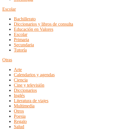
Escolar
Bachillerato
Diccionarios y libros de consulta
Educación en Valores
Escolar
Primaria
Secundaria
Tutoría
Otras
Arte
Calendarios y agendas
Ciencia
Cine y televisión
Diccionarios
Inglés
Literatura de viajes
Multimedia
Otros
Poesia
Regalo
Salud