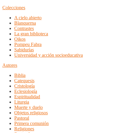
Colecciones
A cielo abierto
Blanquerna
Contrastes
La gran biblioteca
Oikos
Pompeu Fabra
Sabidurías
Universidad y acción socioeducativa
Autores
Biblia
Catequesis
Cristología
Eclesiología
Espiritualidad
Liturgia
Muerte y duelo
Objetos religiosos
Pastoral
Primera comunión
Religiones