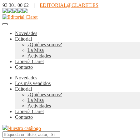
93 301 00 62 |
EDITORIAL@CLARET.ES
Novedades
Editorial
¿Quiénes somos?
La Misa
Actividades
Librería Claret
Contacto
Novedades
Los más vendidos
Editorial
¿Quiénes somos?
La Misa
Actividades
Librería Claret
Contacto
Nuestro catálogo