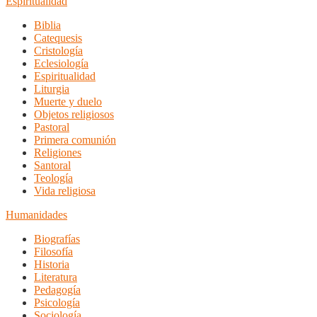
Espiritualidad
Biblia
Catequesis
Cristología
Eclesiología
Espiritualidad
Liturgia
Muerte y duelo
Objetos religiosos
Pastoral
Primera comunión
Religiones
Santoral
Teología
Vida religiosa
Humanidades
Biografías
Filosofía
Historia
Literatura
Pedagogía
Psicología
Sociología