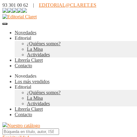
93 301 00 62 |
EDITORIAL@CLARET.ES
Novedades
Editorial
¿Quiénes somos?
La Misa
Actividades
Librería Claret
Contacto
Novedades
Los más vendidos
Editorial
¿Quiénes somos?
La Misa
Actividades
Librería Claret
Contacto
Nuestro catálogo