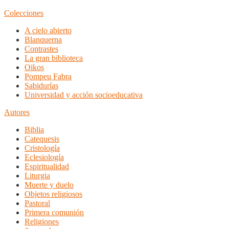
Colecciones
A cielo abierto
Blanquerna
Contrastes
La gran biblioteca
Oikos
Pompeu Fabra
Sabidurías
Universidad y acción socioeducativa
Autores
Biblia
Catequesis
Cristología
Eclesiología
Espiritualidad
Liturgia
Muerte y duelo
Objetos religiosos
Pastoral
Primera comunión
Religiones