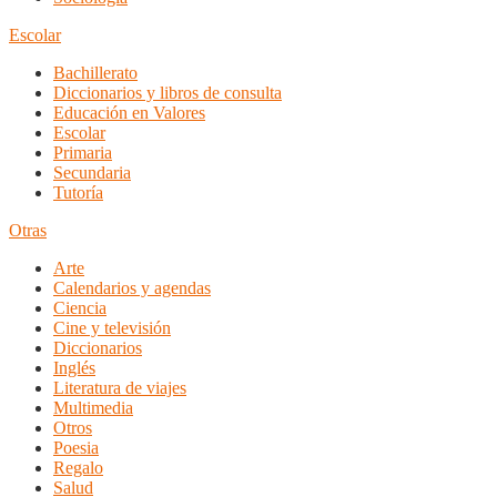
Escolar
Bachillerato
Diccionarios y libros de consulta
Educación en Valores
Escolar
Primaria
Secundaria
Tutoría
Otras
Arte
Calendarios y agendas
Ciencia
Cine y televisión
Diccionarios
Inglés
Literatura de viajes
Multimedia
Otros
Poesia
Regalo
Salud