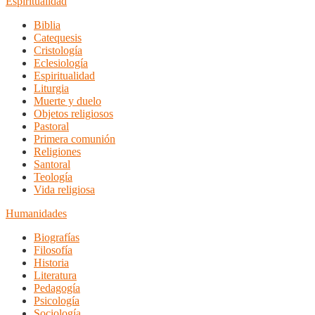
Espiritualidad
Biblia
Catequesis
Cristología
Eclesiología
Espiritualidad
Liturgia
Muerte y duelo
Objetos religiosos
Pastoral
Primera comunión
Religiones
Santoral
Teología
Vida religiosa
Humanidades
Biografías
Filosofía
Historia
Literatura
Pedagogía
Psicología
Sociología