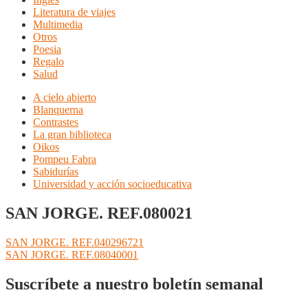
Literatura de viajes
Multimedia
Otros
Poesia
Regalo
Salud
A cielo abierto
Blanquerna
Contrastes
La gran biblioteca
Oikos
Pompeu Fabra
Sabidurías
Universidad y acción socioeducativa
SAN JORGE. REF.080021
Navegación
Anterior:
SAN JORGE. REF.040296721
Siguiente:
SAN JORGE. REF.08040001
de
entradas
Suscríbete a nuestro boletín semanal