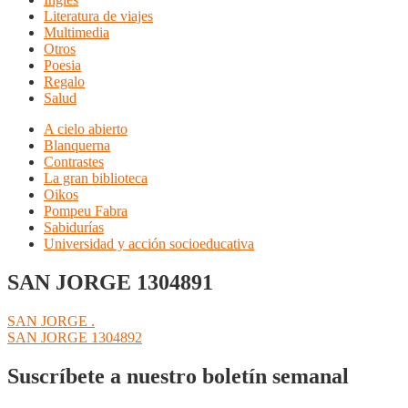
Literatura de viajes
Multimedia
Otros
Poesia
Regalo
Salud
A cielo abierto
Blanquerna
Contrastes
La gran biblioteca
Oikos
Pompeu Fabra
Sabidurías
Universidad y acción socioeducativa
SAN JORGE 1304891
Navegación
Anterior:
SAN JORGE .
Siguiente:
SAN JORGE 1304892
de
entradas
Suscríbete a nuestro boletín semanal