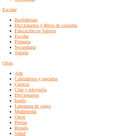
Escolar
Bachillerato
Diccionarios y libros de consulta
Educación en Valores
Escolar
Primaria
Secundaria
Tutoría
Otras
Arte
Calendarios y agendas
Ciencia
Cine y televisión
Diccionarios
Inglés
Literatura de viajes
Multimedia
Otros
Poesia
Regalo
Salud