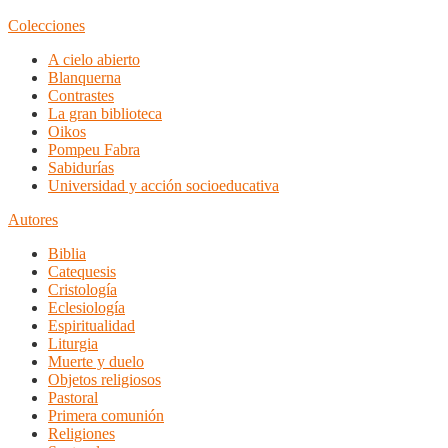
Colecciones
A cielo abierto
Blanquerna
Contrastes
La gran biblioteca
Oikos
Pompeu Fabra
Sabidurías
Universidad y acción socioeducativa
Autores
Biblia
Catequesis
Cristología
Eclesiología
Espiritualidad
Liturgia
Muerte y duelo
Objetos religiosos
Pastoral
Primera comunión
Religiones