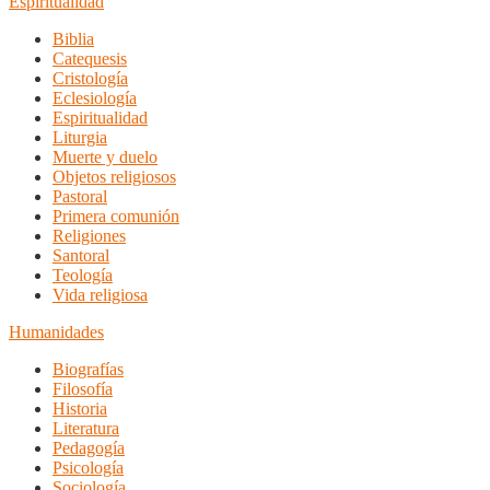
Espiritualidad
Biblia
Catequesis
Cristología
Eclesiología
Espiritualidad
Liturgia
Muerte y duelo
Objetos religiosos
Pastoral
Primera comunión
Religiones
Santoral
Teología
Vida religiosa
Humanidades
Biografías
Filosofía
Historia
Literatura
Pedagogía
Psicología
Sociología