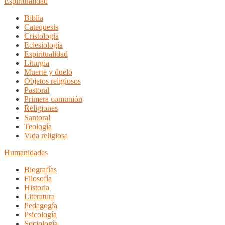
Espiritualidad
Biblia
Catequesis
Cristología
Eclesiología
Espiritualidad
Liturgia
Muerte y duelo
Objetos religiosos
Pastoral
Primera comunión
Religiones
Santoral
Teología
Vida religiosa
Humanidades
Biografías
Filosofía
Historia
Literatura
Pedagogía
Psicología
Sociología