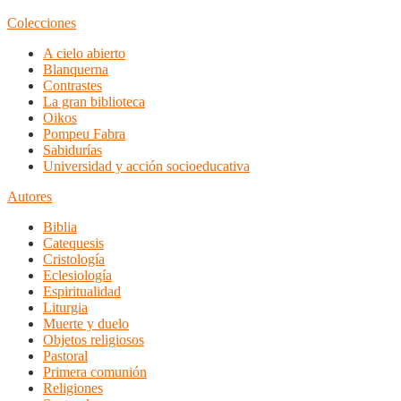
Colecciones
A cielo abierto
Blanquerna
Contrastes
La gran biblioteca
Oikos
Pompeu Fabra
Sabidurías
Universidad y acción socioeducativa
Autores
Biblia
Catequesis
Cristología
Eclesiología
Espiritualidad
Liturgia
Muerte y duelo
Objetos religiosos
Pastoral
Primera comunión
Religiones