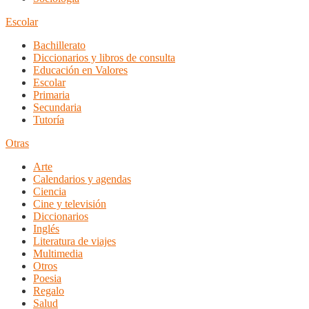
Escolar
Bachillerato
Diccionarios y libros de consulta
Educación en Valores
Escolar
Primaria
Secundaria
Tutoría
Otras
Arte
Calendarios y agendas
Ciencia
Cine y televisión
Diccionarios
Inglés
Literatura de viajes
Multimedia
Otros
Poesia
Regalo
Salud