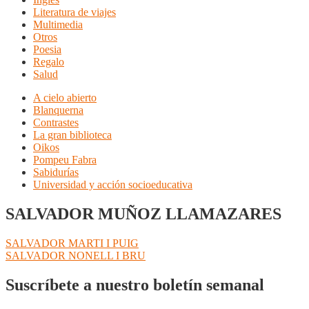
Literatura de viajes
Multimedia
Otros
Poesia
Regalo
Salud
A cielo abierto
Blanquerna
Contrastes
La gran biblioteca
Oikos
Pompeu Fabra
Sabidurías
Universidad y acción socioeducativa
SALVADOR MUÑOZ LLAMAZARES
Navegación
Anterior:
SALVADOR MARTI I PUIG
Siguiente:
SALVADOR NONELL I BRU
de
entradas
Suscríbete a nuestro boletín semanal