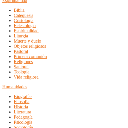
Espiritualidad
Biblia
Catequesis
Cristología
Eclesiología
Espiritualidad
Liturgia
Muerte y duelo
Objetos religiosos
Pastoral
Primera comunión
Religiones
Santoral
Teología
Vida religiosa
Humanidades
Biografías
Filosofía
Historia
Literatura
Pedagogía
Psicología
Sociología