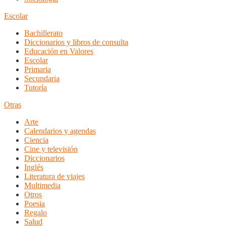
Escolar
Bachillerato
Diccionarios y libros de consulta
Educación en Valores
Escolar
Primaria
Secundaria
Tutoría
Otras
Arte
Calendarios y agendas
Ciencia
Cine y televisión
Diccionarios
Inglés
Literatura de viajes
Multimedia
Otros
Poesia
Regalo
Salud