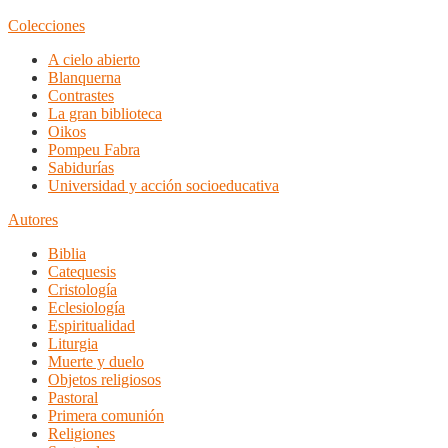
Colecciones
A cielo abierto
Blanquerna
Contrastes
La gran biblioteca
Oikos
Pompeu Fabra
Sabidurías
Universidad y acción socioeducativa
Autores
Biblia
Catequesis
Cristología
Eclesiología
Espiritualidad
Liturgia
Muerte y duelo
Objetos religiosos
Pastoral
Primera comunión
Religiones