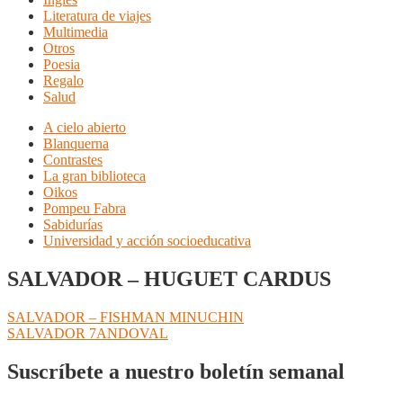
Literatura de viajes
Multimedia
Otros
Poesia
Regalo
Salud
A cielo abierto
Blanquerna
Contrastes
La gran biblioteca
Oikos
Pompeu Fabra
Sabidurías
Universidad y acción socioeducativa
SALVADOR – HUGUET CARDUS
Navegación
Anterior:
SALVADOR – FISHMAN MINUCHIN
Siguiente:
SALVADOR 7ANDOVAL
de
entradas
Suscríbete a nuestro boletín semanal