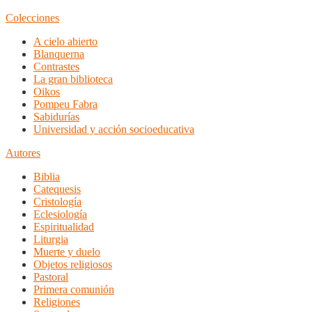
Colecciones
A cielo abierto
Blanquerna
Contrastes
La gran biblioteca
Oikos
Pompeu Fabra
Sabidurías
Universidad y acción socioeducativa
Autores
Biblia
Catequesis
Cristología
Eclesiología
Espiritualidad
Liturgia
Muerte y duelo
Objetos religiosos
Pastoral
Primera comunión
Religiones