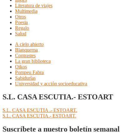
Literatura de viajes
Multimedia
Otros
Poesia
Regalo
Salud
A cielo abierto
Blanquerna
Contrastes
La gran biblioteca
Oikos
Pompeu Fabra
Sabidurías
Universidad y acción socioeducativa
S.L. CASA ESCUTIA.- ESTOART
Navegación
Anterior:
S.L. CASA ESCUTIA .- ESTOART.
Siguiente:
S.L. CASA ESCUTIA.- ESTOART.
de
entradas
Suscríbete a nuestro boletín semanal