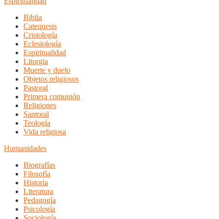
Espiritualidad
Biblia
Catequesis
Cristología
Eclesiología
Espiritualidad
Liturgia
Muerte y duelo
Objetos religiosos
Pastoral
Primera comunión
Religiones
Santoral
Teología
Vida religiosa
Humanidades
Biografías
Filosofía
Historia
Literatura
Pedagogía
Psicología
Sociología