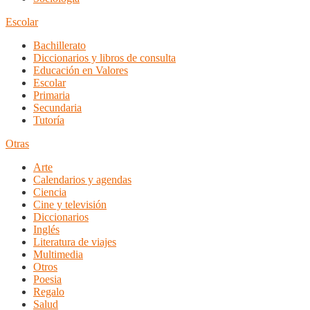
Escolar
Bachillerato
Diccionarios y libros de consulta
Educación en Valores
Escolar
Primaria
Secundaria
Tutoría
Otras
Arte
Calendarios y agendas
Ciencia
Cine y televisión
Diccionarios
Inglés
Literatura de viajes
Multimedia
Otros
Poesia
Regalo
Salud