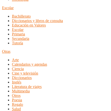
Escolar
Bachillerato
Diccionarios y libros de consulta
Educación en Valores
Escolar
Primaria
Secundaria
Tutoría
Otras
Arte
Calendarios y agendas
Ciencia
Cine y televisión
Diccionarios
Inglés
Literatura de viajes
Multimedia
Otros
Poesia
Regalo
Salud