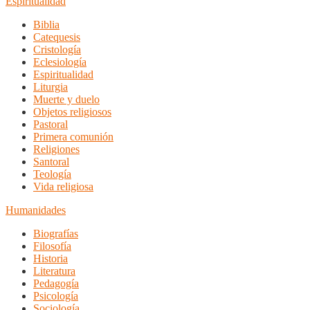
Espiritualidad
Biblia
Catequesis
Cristología
Eclesiología
Espiritualidad
Liturgia
Muerte y duelo
Objetos religiosos
Pastoral
Primera comunión
Religiones
Santoral
Teología
Vida religiosa
Humanidades
Biografías
Filosofía
Historia
Literatura
Pedagogía
Psicología
Sociología