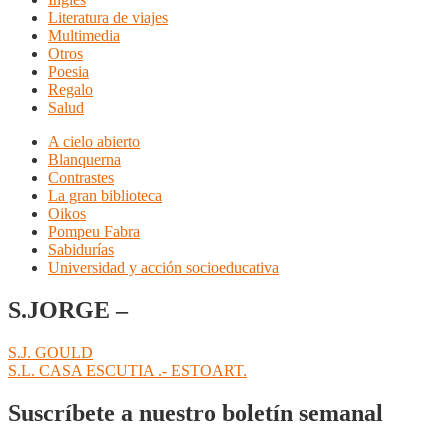
Literatura de viajes
Multimedia
Otros
Poesia
Regalo
Salud
A cielo abierto
Blanquerna
Contrastes
La gran biblioteca
Oikos
Pompeu Fabra
Sabidurías
Universidad y acción socioeducativa
S.JORGE –
Navegación
Anterior:
S.J. GOULD
Siguiente:
S.L. CASA ESCUTIA .- ESTOART.
de
entradas
Suscríbete a nuestro boletín semanal