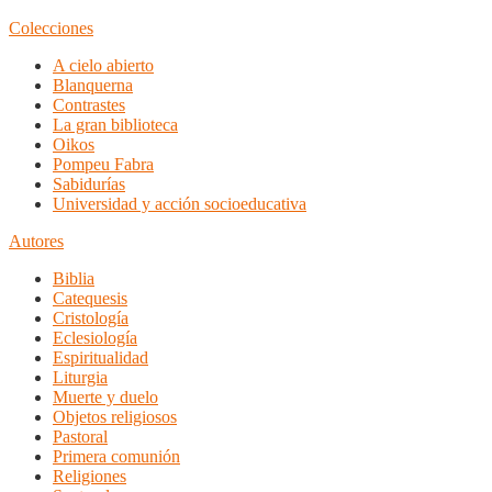
Colecciones
A cielo abierto
Blanquerna
Contrastes
La gran biblioteca
Oikos
Pompeu Fabra
Sabidurías
Universidad y acción socioeducativa
Autores
Biblia
Catequesis
Cristología
Eclesiología
Espiritualidad
Liturgia
Muerte y duelo
Objetos religiosos
Pastoral
Primera comunión
Religiones