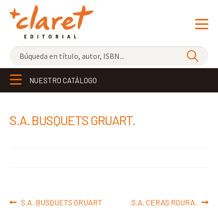
NOVEDADES
NUESTRO CATÁLOGO
LOS MÁS VENDIDOS
EDITORIAL
Exp
S.A. BUSQUETS GRUART.
el
LIBRERÍA CLARET
me
CONTACTO
hijo
Navegación
Anterior:
Siguiente:
S.A. BUSQUETS GRUART
S.A. CERAS ROURA.
de