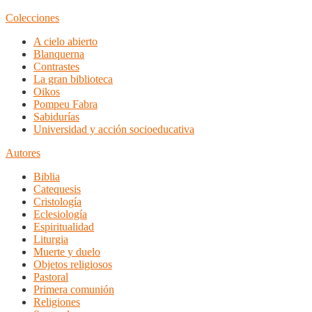
Colecciones
A cielo abierto
Blanquerna
Contrastes
La gran biblioteca
Oikos
Pompeu Fabra
Sabidurías
Universidad y acción socioeducativa
Autores
Biblia
Catequesis
Cristología
Eclesiología
Espiritualidad
Liturgia
Muerte y duelo
Objetos religiosos
Pastoral
Primera comunión
Religiones