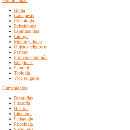
Espiritualidad
Biblia
Catequesis
Cristología
Eclesiología
Espiritualidad
Liturgia
Muerte y duelo
Objetos religiosos
Pastoral
Primera comunión
Religiones
Santoral
Teología
Vida religiosa
Humanidades
Biografías
Filosofía
Historia
Literatura
Pedagogía
Psicología
Sociología