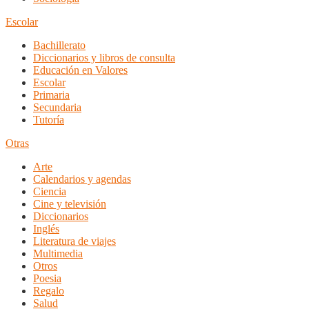
Escolar
Bachillerato
Diccionarios y libros de consulta
Educación en Valores
Escolar
Primaria
Secundaria
Tutoría
Otras
Arte
Calendarios y agendas
Ciencia
Cine y televisión
Diccionarios
Inglés
Literatura de viajes
Multimedia
Otros
Poesia
Regalo
Salud