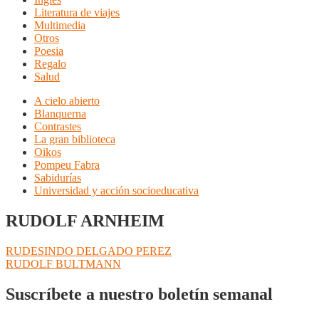
Literatura de viajes
Multimedia
Otros
Poesia
Regalo
Salud
A cielo abierto
Blanquerna
Contrastes
La gran biblioteca
Oikos
Pompeu Fabra
Sabidurías
Universidad y acción socioeducativa
RUDOLF ARNHEIM
Navegación
Anterior:
RUDESINDO DELGADO PEREZ
Siguiente:
RUDOLF BULTMANN
de
entradas
Suscríbete a nuestro boletín semanal