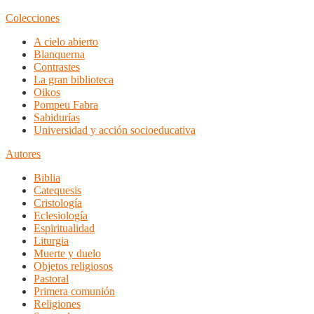
Colecciones
A cielo abierto
Blanquerna
Contrastes
La gran biblioteca
Oikos
Pompeu Fabra
Sabidurías
Universidad y acción socioeducativa
Autores
Biblia
Catequesis
Cristología
Eclesiología
Espiritualidad
Liturgia
Muerte y duelo
Objetos religiosos
Pastoral
Primera comunión
Religiones