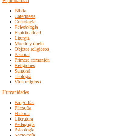
Espiritualidad
Biblia
Catequesis
Cristología
Eclesiología
Espiritualidad
Liturgia
Muerte y duelo
Objetos religiosos
Pastoral
Primera comunión
Religiones
Santoral
Teología
Vida religiosa
Humanidades
Biografías
Filosofía
Historia
Literatura
Pedagogía
Psicología
Sociología