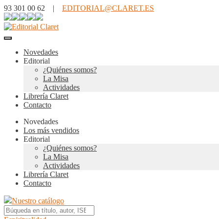
93 301 00 62 |
EDITORIAL@CLARET.ES
Novedades
Editorial
¿Quiénes somos?
La Misa
Actividades
Librería Claret
Contacto
Novedades
Los más vendidos
Editorial
¿Quiénes somos?
La Misa
Actividades
Librería Claret
Contacto
Nuestro catálogo