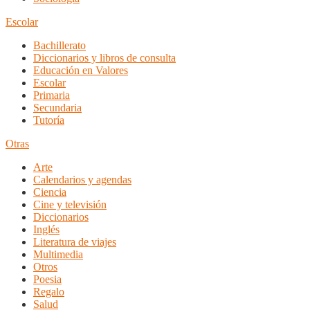
Escolar
Bachillerato
Diccionarios y libros de consulta
Educación en Valores
Escolar
Primaria
Secundaria
Tutoría
Otras
Arte
Calendarios y agendas
Ciencia
Cine y televisión
Diccionarios
Inglés
Literatura de viajes
Multimedia
Otros
Poesia
Regalo
Salud