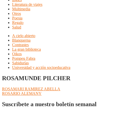
Literatura de viajes
Multimedia
Otros
Poesia
Regalo
Salud
A cielo abierto
Blanquerna
Contrastes
La gran biblioteca
Oikos
Pompeu Fabra
Sabidurías
Universidad y acción socioeducativa
ROSAMUNDE PILCHER
Navegación
Anterior:
ROSAMARI RAMIREZ ABELLA
Siguiente:
ROSARIO ALEMANY
de
entradas
Suscríbete a nuestro boletín semanal