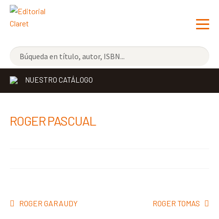
NOVEDADES
NUESTRO CATÁLOGO
LOS MÁS VENDIDOS
EDITORIAL
Exp
ROGER PASCUAL
el
LIBRERÍA CLARET
me
CONTACTO
hijo
Navegación
Anterior:
Siguiente:
ROGER GARAUDY
ROGER TOMAS
de